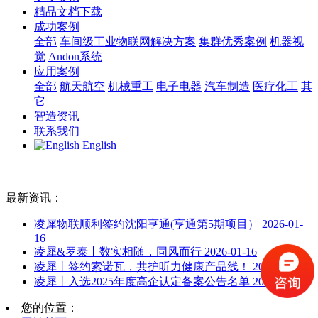
精品文档下载
成功案例
全部
车间级工业物联网解决方案
集群优秀案例
机器视
觉
Andon系统
应用案例
全部
航天航空
机械重工
电子电器
汽车制造
医疗化工
其
它
智造资讯
联系我们
English
最新资讯：
凌犀物联顺利签约沈阳亨通(亨通第5期项目）
2026-01-
16
凌犀&罗泰丨数实相随，同风而行
2026-01-16
凌犀丨签约索诺瓦，共护听力健康产品线！
2026-01-16
凌犀丨入选2025年度高企认定备案公告名单
2026-01-16
您的位置：