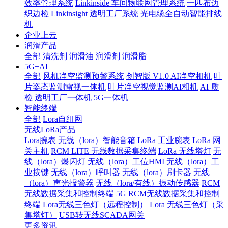
效率管理系统
Linkinside 车间物联网管理系统
一匹布边
织边检
Linkinsight 透明工厂系统
光电缆全自动智能排线
机
企业上云
润滑产品
全部
清洗剂
润滑油
润滑剂
润滑脂
5G+AI
全部
风机净空监测预警系统
创智版 V1.0 AI净空相机
叶
片姿态监测雷视一体机
叶片净空视觉监测AI相机
AI 质
检
透明工厂一体机
5G一体机
智能终端
全部
Lora自组网
无线LoRa产品
Lora腕表
无线（lora）智能音箱
LoRa 工业腕表
LoRa 网
关主机
RCM LITE 无线数据采集终端
LoRa 无线塔灯
无
线（lora）爆闪灯
无线（lora）工位HMI
无线（lora）工
业按键
无线（lora）呼叫器
无线（lora）刷卡器
无线
（lora）声光报警器
无线（lora/有线）振动传感器
RCM
无线数据采集和控制终端
5G RCM无线数据采集和控制
终端
Lora无线三色灯（远程控制）
Lora 无线三色灯（采
集塔灯）
USB转无线SCADA网关
更多资讯