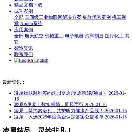
精品文档下载
成功案例
全部
车间级工业物联网解决方案
集群优秀案例
机器视
觉
Andon系统
应用案例
全部
航天航空
机械重工
电子电器
汽车制造
医疗化工
其
它
智造资讯
联系我们
English
最新资讯：
凌犀物联顺利签约沈阳亨通(亨通第5期项目）
2026-01-
16
凌犀&罗泰丨数实相随，同风而行
2026-01-16
凌犀丨签约索诺瓦，共护听力健康产品线！
2026-01-16
凌犀丨入选2025年度高企认定备案公告名单
2026-01-16
凌犀精品，灵妙非凡！