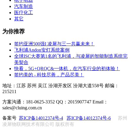
电子电器
汽车制造
医疗化工
其它
为你推荐
签约亚洲500强I 凌犀与三一共赢未来！
飞利浦Andon安灯系统案例
全球ISC大赛第1名的飞利浦，与凌犀的智能制造系统完
美契合
快看，5G+QRQC&一体机，在汽车行业的初体验！
签约美的 - 科技尽善，产品尽美！
地址：江苏 苏州 吴江 汾湖开发区 汾湖大道558号 邮编：
215211
方案沟通：181-0625-3352 QQ：2015907747 Email：
sales@cluing.com.cn
备案号
苏ICP备14012374号-4
苏ICP备14012374号-6
苏州
凌犀物联网技术有限公司 版权所有