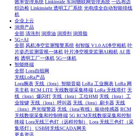
效率管理系统
Linkinside 车间物联网管理系统
一匹布边
织边检
Linkinsight 透明工厂系统
光电缆全自动智能排线
机
企业上云
润滑产品
全部
清洗剂
润滑油
润滑剂
润滑脂
5G+AI
全部
风机净空监测预警系统
创智版 V1.0 AI净空相机
叶
片姿态监测雷视一体机
叶片净空视觉监测AI相机
AI 质
检
透明工厂一体机
5G一体机
智能终端
全部
Lora自组网
无线LoRa产品
Lora腕表
无线（lora）智能音箱
LoRa 工业腕表
LoRa 网
关主机
RCM LITE 无线数据采集终端
LoRa 无线塔灯
无
线（lora）爆闪灯
无线（lora）工位HMI
无线（lora）工
业按键
无线（lora）呼叫器
无线（lora）刷卡器
无线
（lora）声光报警器
无线（lora/有线）振动传感器
RCM
无线数据采集和控制终端
5G RCM无线数据采集和控制
终端
Lora无线三色灯（远程控制）
Lora 无线三色灯（采
集塔灯）
USB转无线SCADA网关
更多资讯