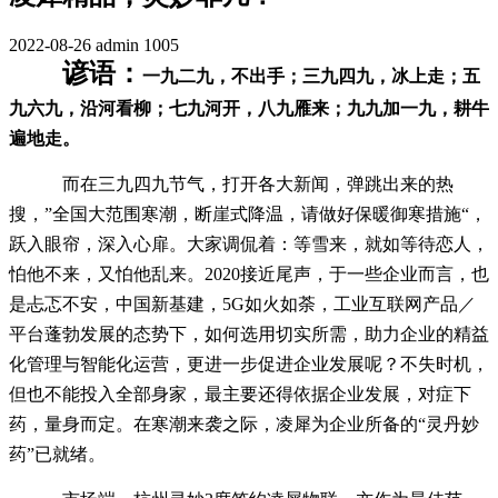
2022-08-26
admin
1005
谚语：
一九二九，不出手；三九四九，冰上走；五
九六九，沿河看柳；七九河开，八九雁来；九九加一九，耕牛
遍地走。
而在三九四九节气，打开各大新闻，弹跳出来的热
搜，
”全国大范围寒潮，断崖式降温，请做好保暖御寒措施“，
跃入眼帘，深入心扉。大家调侃着：等雪来，就如等待恋人，
怕他不来，又怕他乱来。2020接近尾声，于一些企业而言，也
是忐忑不安，中国新基建，5G如火如荼，工业互联网产品／
平台蓬勃发展的态势下，如何选用切实所需，助力企业的精益
化管理与智能化运营，更进一步促进企业发展呢？不失时机，
但也不能投入全部身家，最主要还得依据企业发展，对症下
药，量身而定。在寒潮来袭之际，凌犀为企业所备的“灵丹妙
药”已就绪。