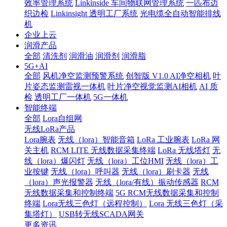
效率管理系统
Linkinside 车间物联网管理系统
一匹布边
织边检
Linkinsight 透明工厂系统
光电缆全自动智能排线
机
企业上云
润滑产品
全部
清洗剂
润滑油
润滑剂
润滑脂
5G+AI
全部
风机净空监测预警系统
创智版 V1.0 AI净空相机
叶
片姿态监测雷视一体机
叶片净空视觉监测AI相机
AI 质
检
透明工厂一体机
5G一体机
智能终端
全部
Lora自组网
无线LoRa产品
Lora腕表
无线（lora）智能音箱
LoRa 工业腕表
LoRa 网
关主机
RCM LITE 无线数据采集终端
LoRa 无线塔灯
无
线（lora）爆闪灯
无线（lora）工位HMI
无线（lora）工
业按键
无线（lora）呼叫器
无线（lora）刷卡器
无线
（lora）声光报警器
无线（lora/有线）振动传感器
RCM
无线数据采集和控制终端
5G RCM无线数据采集和控制
终端
Lora无线三色灯（远程控制）
Lora 无线三色灯（采
集塔灯）
USB转无线SCADA网关
更多资讯