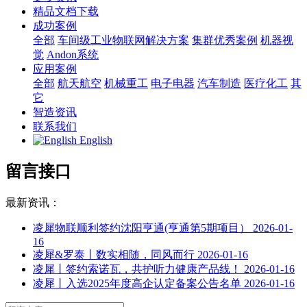
精品文档下载
成功案例
全部
车间级工业物联网解决方案
集群优秀案例
机器视
觉
Andon系统
应用案例
全部
航天航空
机械重工
电子电器
汽车制造
医疗化工
其
它
智造资讯
联系我们
English
留言接口
最新资讯：
凌犀物联顺利签约沈阳亨通(亨通第5期项目）
2026-01-
16
凌犀&罗泰丨数实相随，同风而行
2026-01-16
凌犀丨签约索诺瓦，共护听力健康产品线！
2026-01-16
凌犀丨入选2025年度高企认定备案公告名单
2026-01-16