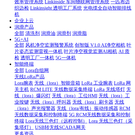
效率管理系统
Linkinside 车间物联网管理系统
一匹布边
织边检
Linkinsight 透明工厂系统
光电缆全自动智能排线
机
企业上云
润滑产品
全部
清洗剂
润滑油
润滑剂
润滑脂
5G+AI
全部
风机净空监测预警系统
创智版 V1.0 AI净空相机
叶
片姿态监测雷视一体机
叶片净空视觉监测AI相机
AI 质
检
透明工厂一体机
5G一体机
智能终端
全部
Lora自组网
无线LoRa产品
Lora腕表
无线（lora）智能音箱
LoRa 工业腕表
LoRa 网
关主机
RCM LITE 无线数据采集终端
LoRa 无线塔灯
无
线（lora）爆闪灯
无线（lora）工位HMI
无线（lora）工
业按键
无线（lora）呼叫器
无线（lora）刷卡器
无线
（lora）声光报警器
无线（lora/有线）振动传感器
RCM
无线数据采集和控制终端
5G RCM无线数据采集和控制
终端
Lora无线三色灯（远程控制）
Lora 无线三色灯（采
集塔灯）
USB转无线SCADA网关
更多资讯