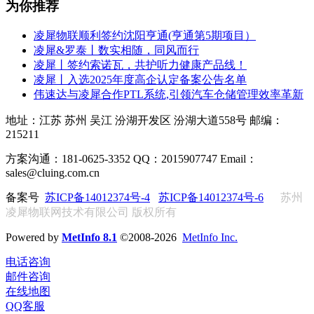
为你推荐
凌犀物联顺利签约沈阳亨通(亨通第5期项目）
凌犀&罗泰丨数实相随，同风而行
凌犀丨签约索诺瓦，共护听力健康产品线！
凌犀丨入选2025年度高企认定备案公告名单
伟速达与凌犀合作PTL系统,引领汽车仓储管理效率革新
地址：江苏 苏州 吴江 汾湖开发区 汾湖大道558号 邮编：
215211
方案沟通：181-0625-3352 QQ：2015907747 Email：
sales@cluing.com.cn
备案号
苏ICP备14012374号-4
苏ICP备14012374号-6
苏州
凌犀物联网技术有限公司 版权所有
Powered by
MetInfo 8.1
©2008-2026
MetInfo Inc.
电话咨询
邮件咨询
在线地图
QQ客服