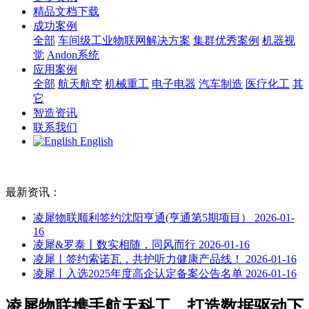
精品文档下载
成功案例
全部
车间级工业物联网解决方案
集群优秀案例
机器视
觉
Andon系统
应用案例
全部
航天航空
机械重工
电子电器
汽车制造
医疗化工
其
它
智造资讯
联系我们
English
最新资讯：
凌犀物联顺利签约沈阳亨通(亨通第5期项目）
2026-01-
16
凌犀&罗泰丨数实相随，同风而行
2026-01-16
凌犀丨签约索诺瓦，共护听力健康产品线！
2026-01-16
凌犀丨入选2025年度高企认定备案公告名单
2026-01-16
凌犀物联携手航天科工，打造数据驱动下