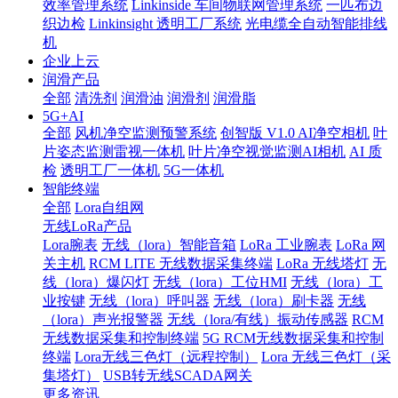
效率管理系统
Linkinside 车间物联网管理系统
一匹布边
织边检
Linkinsight 透明工厂系统
光电缆全自动智能排线
机
企业上云
润滑产品
全部
清洗剂
润滑油
润滑剂
润滑脂
5G+AI
全部
风机净空监测预警系统
创智版 V1.0 AI净空相机
叶
片姿态监测雷视一体机
叶片净空视觉监测AI相机
AI 质
检
透明工厂一体机
5G一体机
智能终端
全部
Lora自组网
无线LoRa产品
Lora腕表
无线（lora）智能音箱
LoRa 工业腕表
LoRa 网
关主机
RCM LITE 无线数据采集终端
LoRa 无线塔灯
无
线（lora）爆闪灯
无线（lora）工位HMI
无线（lora）工
业按键
无线（lora）呼叫器
无线（lora）刷卡器
无线
（lora）声光报警器
无线（lora/有线）振动传感器
RCM
无线数据采集和控制终端
5G RCM无线数据采集和控制
终端
Lora无线三色灯（远程控制）
Lora 无线三色灯（采
集塔灯）
USB转无线SCADA网关
更多资讯