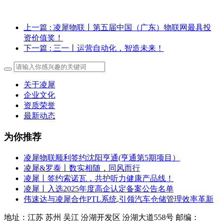
上一篇
: 凌犀物联丨第五届中国（广东）物联网最具投
资价值奖！
下一篇
: 三一丨运营自动化，智造未来！
关于凌犀
企业文化
资质荣誉
最新动态
为你推荐
凌犀物联顺利签约沈阳亨通(亨通第5期项目）
凌犀&罗泰丨数实相随，同风而行
凌犀丨签约索诺瓦，共护听力健康产品线！
凌犀丨入选2025年度高企认定备案公告名单
伟速达与凌犀合作PTL系统,引领汽车仓储管理效率革新
地址：江苏 苏州 吴江 汾湖开发区 汾湖大道558号 邮编：