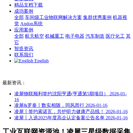
精品文档下载
成功案例
全部
车间级工业物联网解决方案
集群优秀案例
机器视
觉
Andon系统
应用案例
全部
航天航空
机械重工
电子电器
汽车制造
医疗化工
其
它
智造资讯
联系我们
English
最新资讯：
凌犀物联顺利签约沈阳亨通(亨通第5期项目）
2026-01-
16
凌犀&罗泰丨数实相随，同风而行
2026-01-16
凌犀丨签约索诺瓦，共护听力健康产品线！
2026-01-16
凌犀丨入选2025年度高企认定备案公告名单
2026-01-16
工业互联网资源池！凌犀三星级数据采集