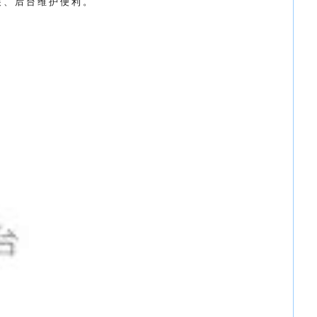
展
、
后
台
维
护
便
利
。