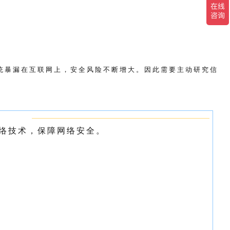
统
暴
漏
在
互
联
网
上
，
安
全
风
险
不
断
增
大
。
因
此
需
要
主
动
研
究
信
络
技
术
，
保
障
网
络
安
全
。