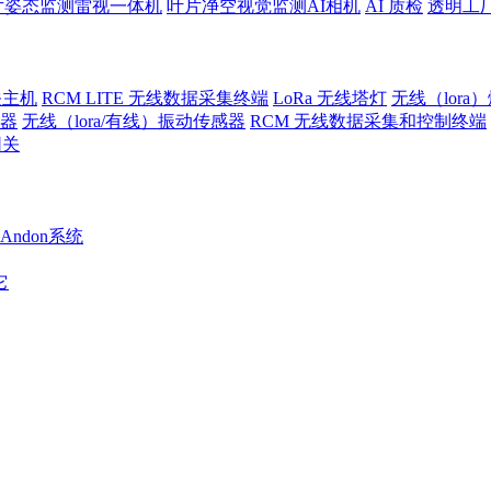
片姿态监测雷视一体机
叶片净空视觉监测AI相机
AI 质检
透明工
关主机
RCM LITE 无线数据采集终端
LoRa 无线塔灯
无线（lora
警器
无线（lora/有线）振动传感器
RCM 无线数据采集和控制终端
网关
Andon系统
它