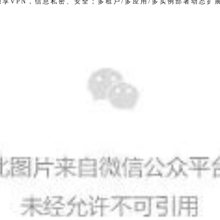
独
享
V
P
N
，
信
息
私
密
、
安
全
；
多
租
户
/
多
应
用
/
多
实
例
部
署
动
态
扩