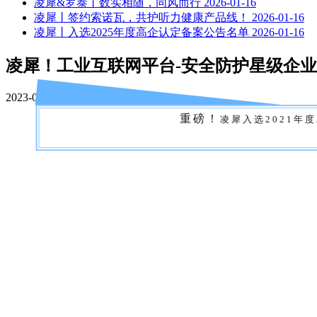
凌犀&罗泰丨数实相随，同风而行
2026-01-16
凌犀丨签约索诺瓦，共护听力健康产品线！
2026-01-16
凌犀丨入选2025年度高企认定备案公告名单
2026-01-16
凌犀！工业互联网平台-安全防护星级企
2023-07-17
admin
367
重
磅
！
凌
犀
入
选
2
0
2
1
年
度