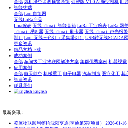
全部
风机净空监测预警系统
创智版 V1.0 AI净空相机
叶
智能终端
全部
Lora自组网
无线LoRa产品
Lora腕表
无线（lora）智能音箱
LoRa 工业腕表
LoRa 网
（lora）呼叫器
无线（lora）刷卡器
无线（lora）声光报
制）
Lora 无线三色灯（采集塔灯）
USB转无线SCADA
更多资讯
精品文档下载
成功案例
全部
车间级工业物联网解决方案
集群优秀案例
机器视觉
应用案例
全部
航天航空
机械重工
电子电器
汽车制造
医疗化工
其
智造资讯
联系我们
English
最新资讯：
凌犀物联顺利签约沈阳亨通(亨通第5期项目）
2026-01-16