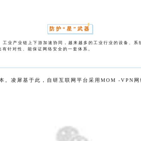
防
护
“
星
”
武
器
、
工
业
产
业
链
上
下
游
加
速
协
同
，
越
来
越
多
的
工
业
行
业
的
设
备
、
系
出
有
针
对
性
、
能
保
证
网
络
安
全
的
一
套
体
系
。
本
。
凌
犀
基
于
此
，
自
研
互
联
网
平
台
采
用
M
O
M
-
V
P
N
网