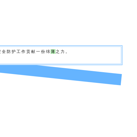
安
全
防
护
工
作
贡
献
一
份
绵
薄
之
力
。