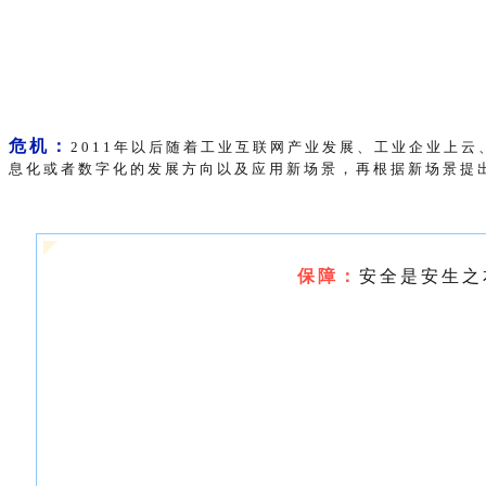
危
机
：
2
0
1
1
年
以
后
随
着
工
业
互
联
网
产
业
发
展
、
工
业
企
业
上
云
息
化
或
者
数
字
化
的
发
展
方
向
以
及
应
用
新
场
景
，
再
根
据
新
场
景
提
保
障
：
安
全
是
安
生
之