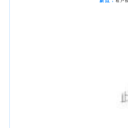
新
点
：
租
户