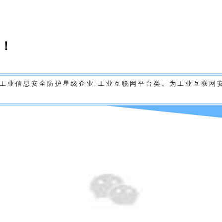
业！
工
业
信
息
安
全
防
护
星
级
企
业
-
工
业
互
联
网
平
台
类
。
为
工
业
互
联
网