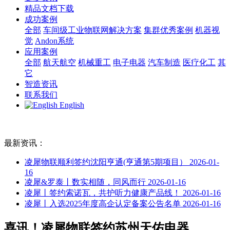
精品文档下载
成功案例
全部
车间级工业物联网解决方案
集群优秀案例
机器视
觉
Andon系统
应用案例
全部
航天航空
机械重工
电子电器
汽车制造
医疗化工
其
它
智造资讯
联系我们
English
最新资讯：
凌犀物联顺利签约沈阳亨通(亨通第5期项目）
2026-01-
16
凌犀&罗泰丨数实相随，同风而行
2026-01-16
凌犀丨签约索诺瓦，共护听力健康产品线！
2026-01-16
凌犀丨入选2025年度高企认定备案公告名单
2026-01-16
喜讯！凌犀物联签约苏州天佑电器