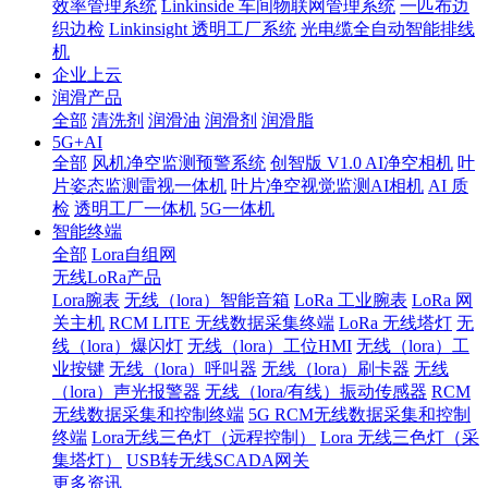
效率管理系统
Linkinside 车间物联网管理系统
一匹布边
织边检
Linkinsight 透明工厂系统
光电缆全自动智能排线
机
企业上云
润滑产品
全部
清洗剂
润滑油
润滑剂
润滑脂
5G+AI
全部
风机净空监测预警系统
创智版 V1.0 AI净空相机
叶
片姿态监测雷视一体机
叶片净空视觉监测AI相机
AI 质
检
透明工厂一体机
5G一体机
智能终端
全部
Lora自组网
无线LoRa产品
Lora腕表
无线（lora）智能音箱
LoRa 工业腕表
LoRa 网
关主机
RCM LITE 无线数据采集终端
LoRa 无线塔灯
无
线（lora）爆闪灯
无线（lora）工位HMI
无线（lora）工
业按键
无线（lora）呼叫器
无线（lora）刷卡器
无线
（lora）声光报警器
无线（lora/有线）振动传感器
RCM
无线数据采集和控制终端
5G RCM无线数据采集和控制
终端
Lora无线三色灯（远程控制）
Lora 无线三色灯（采
集塔灯）
USB转无线SCADA网关
更多资讯