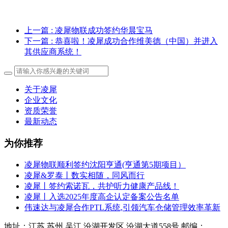
上一篇
: 凌犀物联成功签约华晨宝马
下一篇
: 恭喜啦！凌犀成功合作维美德（中国）并进入
其供应商系统！
关于凌犀
企业文化
资质荣誉
最新动态
为你推荐
凌犀物联顺利签约沈阳亨通(亨通第5期项目）
凌犀&罗泰丨数实相随，同风而行
凌犀丨签约索诺瓦，共护听力健康产品线！
凌犀丨入选2025年度高企认定备案公告名单
伟速达与凌犀合作PTL系统,引领汽车仓储管理效率革新
地址：江苏 苏州 吴江 汾湖开发区 汾湖大道558号 邮编：