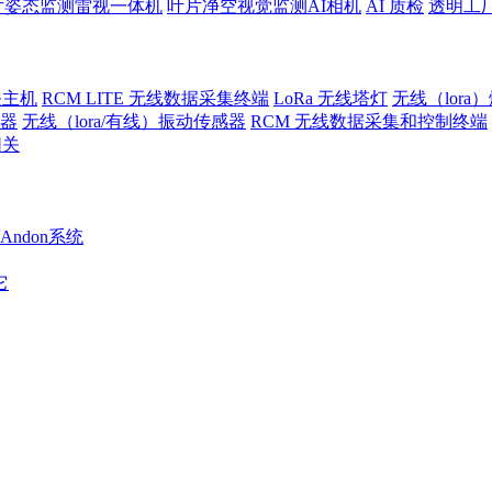
片姿态监测雷视一体机
叶片净空视觉监测AI相机
AI 质检
透明工
关主机
RCM LITE 无线数据采集终端
LoRa 无线塔灯
无线（lora
警器
无线（lora/有线）振动传感器
RCM 无线数据采集和控制终端
网关
Andon系统
它