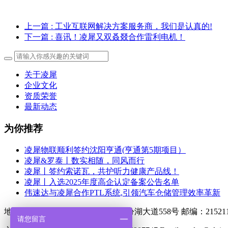
上一篇
: 工业互联网解决方案服务商，我们是认真的!
下一篇
: 喜讯！凌犀又双叒叕合作雷利电机！
关于凌犀
企业文化
资质荣誉
最新动态
为你推荐
凌犀物联顺利签约沈阳亨通(亨通第5期项目）
凌犀&罗泰丨数实相随，同风而行
凌犀丨签约索诺瓦，共护听力健康产品线！
凌犀丨入选2025年度高企认定备案公告名单
伟速达与凌犀合作PTL系统,引领汽车仓储管理效率革新
地址：江苏 苏州 吴江 汾湖开发区 汾湖大道558号 邮编：21521
请您留言