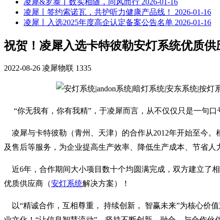
凌犀&罗泰丨数实相随，同风而行
2026-01-16
凌犀丨签约索诺瓦，共护听力健康产品线！
2026-01-16
凌犀丨入选2025年度高企认定备案公告名单
2026-01-16
祝贺！凌犀入选卡特彼勒安灯系统优质供
2022-08-26
凌犀物联
1335
“你无我有，你有我精”，于凌犀而言，从不仅仅只是一句
凌犀与卡特彼勒（青州、天津）的合作从2012年开始至今
及售后等服务，为企业提高生产效率、降低生产成本、节省人
近6年，合作期间大小项目数十个均圆满完成，双方建立了相互
优质供应商（
安灯系统
解决方案）！
以“精诚合作，互相尊重， 持续创新， 智赢未来”为核心价值
业文化！“让信息智慧流动”，坚持不断创新、融合，与合作伙