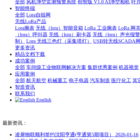
全部
风机净空监测预警系统
创智版 V1.0 AI净空相机
叶
智能终端
全部
Lora自组网
无线LoRa产品
Lora腕表
无线（lora）智能音箱
LoRa 工业腕表
LoRa 网
（lora）呼叫器
无线（lora）刷卡器
无线（lora）声光报
制）
Lora 无线三色灯（采集塔灯）
USB转无线SCADA
更多资讯
精品文档下载
成功案例
全部
车间级工业物联网解决方案
集群优秀案例
机器视觉
应用案例
全部
航天航空
机械重工
电子电器
汽车制造
医疗化工
其
智造资讯
联系我们
English
最新资讯：
凌犀物联顺利签约沈阳亨通(亨通第5期项目）
2026-01-16