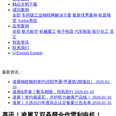
精品文档下载
成功案例
全部
车间级工业物联网解决方案
集群优秀案例
机器视
觉
Andon系统
应用案例
全部
航天航空
机械重工
电子电器
汽车制造
医疗化工
其
它
智造资讯
联系我们
English
最新资讯：
凌犀物联顺利签约沈阳亨通(亨通第5期项目）
2026-01-
16
凌犀&罗泰丨数实相随，同风而行
2026-01-16
凌犀丨签约索诺瓦，共护听力健康产品线！
2026-01-16
凌犀丨入选2025年度高企认定备案公告名单
2026-01-16
喜讯！凌犀又双叒叕合作雷利电机！