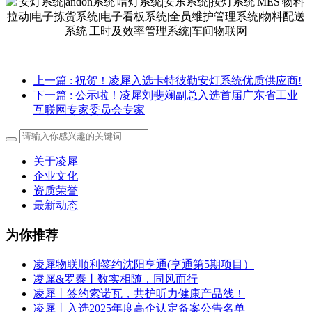
上一篇
: 祝贺！凌犀入选卡特彼勒安灯系统优质供应商!
下一篇
: 公示啦！凌犀刘斐斓副总入选首届广东省工业
互联网专家委员会专家
关于凌犀
企业文化
资质荣誉
最新动态
为你推荐
凌犀物联顺利签约沈阳亨通(亨通第5期项目）
凌犀&罗泰丨数实相随，同风而行
凌犀丨签约索诺瓦，共护听力健康产品线！
凌犀丨入选2025年度高企认定备案公告名单