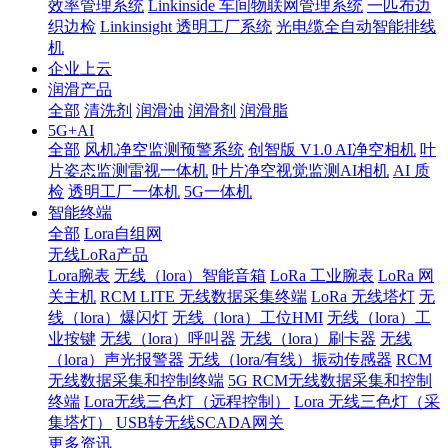
效率管理系统
Linkinside 车间物联网管理系统
一匹布边
织边检
Linkinsight 透明工厂系统
光电缆全自动智能排线
机
企业上云
润滑产品
全部
清洗剂
润滑油
润滑剂
润滑脂
5G+AI
全部
风机净空监测预警系统
创智版 V1.0 AI净空相机
叶
片姿态监测雷视一体机
叶片净空视觉监测AI相机
AI 质
检
透明工厂一体机
5G一体机
智能终端
全部
Lora自组网
无线LoRa产品
Lora腕表
无线（lora）智能音箱
LoRa 工业腕表
LoRa 网
关主机
RCM LITE 无线数据采集终端
LoRa 无线塔灯
无
线（lora）爆闪灯
无线（lora）工位HMI
无线（lora）工
业按键
无线（lora）呼叫器
无线（lora）刷卡器
无线
（lora）声光报警器
无线（lora/有线）振动传感器
RCM
无线数据采集和控制终端
5G RCM无线数据采集和控制
终端
Lora无线三色灯（远程控制）
Lora 无线三色灯（采
集塔灯）
USB转无线SCADA网关
更多资讯