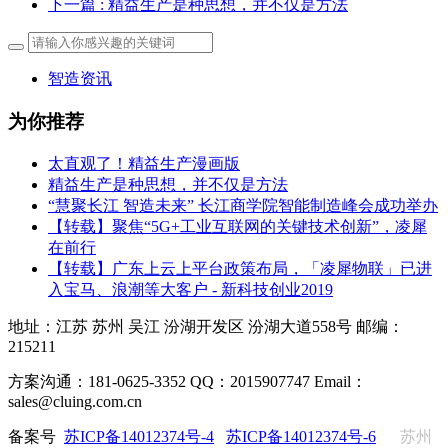
下一篇
: 精益生产是种思想，并不仅是方法
智造资讯
为你推荐
太直观了！精益生产漫画版
精益生产是种思想，并不仅是方法
“慧聚长江 智造未来” 长江商学院智能制造峰会成功举办
【转载】聚焦“5G+工业互联网的关键技术创新”，凌犀
在前行
【转载】广东上云上平台政策布局，「凌犀物联」已进
入宝马、浪潮等大客户 - 新科技创业2019
地址：江苏 苏州 吴江 汾湖开发区 汾湖大道558号 邮编：
215211
方案沟通：181-0625-3352 QQ：2015907747 Email：
sales@cluing.com.cn
备案号
苏ICP备14012374号-4
苏ICP备14012374号-6
苏州