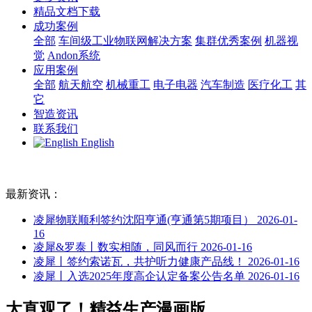
精品文档下载
成功案例
全部
车间级工业物联网解决方案
集群优秀案例
机器视
觉
Andon系统
应用案例
全部
航天航空
机械重工
电子电器
汽车制造
医疗化工
其
它
智造资讯
联系我们
English
最新资讯：
凌犀物联顺利签约沈阳亨通(亨通第5期项目）
2026-01-
16
凌犀&罗泰丨数实相随，同风而行
2026-01-16
凌犀丨签约索诺瓦，共护听力健康产品线！
2026-01-16
凌犀丨入选2025年度高企认定备案公告名单
2026-01-16
太直观了！精益生产漫画版