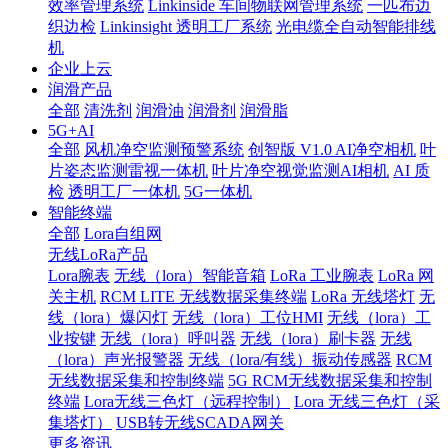
效率管理系统
Linkinside 车间物联网管理系统
一匹布边
织边检
Linkinsight 透明工厂系统
光电缆全自动智能排线
机
企业上云
润滑产品
全部
清洗剂
润滑油
润滑剂
润滑脂
5G+AI
全部
风机净空监测预警系统
创智版 V1.0 AI净空相机
叶
片姿态监测雷视一体机
叶片净空视觉监测AI相机
AI 质
检
透明工厂一体机
5G一体机
智能终端
全部
Lora自组网
无线LoRa产品
Lora腕表
无线（lora）智能音箱
LoRa 工业腕表
LoRa 网
关主机
RCM LITE 无线数据采集终端
LoRa 无线塔灯
无
线（lora）爆闪灯
无线（lora）工位HMI
无线（lora）工
业按键
无线（lora）呼叫器
无线（lora）刷卡器
无线
（lora）声光报警器
无线（lora/有线）振动传感器
RCM
无线数据采集和控制终端
5G RCM无线数据采集和控制
终端
Lora无线三色灯（远程控制）
Lora 无线三色灯（采
集塔灯）
USB转无线SCADA网关
更多资讯