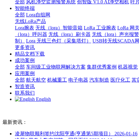
全部
风机净空监测预警系统
创智版 V1.0 AI净空相机
叶
智能终端
全部
Lora自组网
无线LoRa产品
Lora腕表
无线（lora）智能音箱
LoRa 工业腕表
LoRa 网
（lora）呼叫器
无线（lora）刷卡器
无线（lora）声光报
制）
Lora 无线三色灯（采集塔灯）
USB转无线SCADA
更多资讯
精品文档下载
成功案例
全部
车间级工业物联网解决方案
集群优秀案例
机器视觉
应用案例
全部
航天航空
机械重工
电子电器
汽车制造
医疗化工
其
智造资讯
联系我们
English
最新资讯：
凌犀物联顺利签约沈阳亨通(亨通第5期项目）
2026-01-16