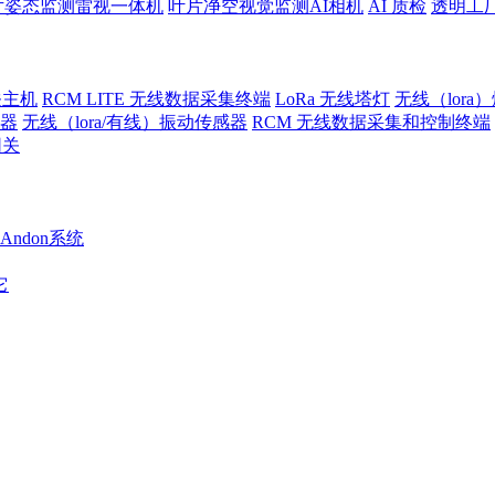
片姿态监测雷视一体机
叶片净空视觉监测AI相机
AI 质检
透明工
关主机
RCM LITE 无线数据采集终端
LoRa 无线塔灯
无线（lora
警器
无线（lora/有线）振动传感器
RCM 无线数据采集和控制终端
网关
Andon系统
它