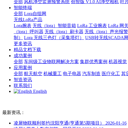
全部
风机净空监测预警系统
创智版 V1.0 AI净空相机
叶
智能终端
全部
Lora自组网
无线LoRa产品
Lora腕表
无线（lora）智能音箱
LoRa 工业腕表
LoRa 网
（lora）呼叫器
无线（lora）刷卡器
无线（lora）声光报
制）
Lora 无线三色灯（采集塔灯）
USB转无线SCADA
更多资讯
精品文档下载
成功案例
全部
车间级工业物联网解决方案
集群优秀案例
机器视觉
应用案例
全部
航天航空
机械重工
电子电器
汽车制造
医疗化工
其
智造资讯
联系我们
English
最新资讯：
凌犀物联顺利签约沈阳亨通(亨通第5期项目）
2026-01-16