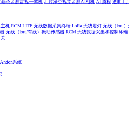
片姿态监测雷视一体机
叶片净空视觉监测AI相机
AI 质检
透明工
关主机
RCM LITE 无线数据采集终端
LoRa 无线塔灯
无线（lora
警器
无线（lora/有线）振动传感器
RCM 无线数据采集和控制终端
网关
Andon系统
它