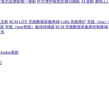
片姿态监测雷视一体机
叶片净空视觉监测AI相机
AI 质检
透明工
关主机
RCM LITE 无线数据采集终端
LoRa 无线塔灯
无线（lora
警器
无线（lora/有线）振动传感器
RCM 无线数据采集和控制终端
网关
Andon系统
它