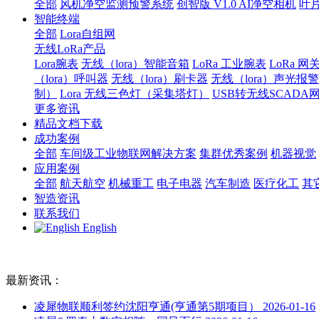
全部
风机净空监测预警系统
创智版 V1.0 AI净空相机
叶
智能终端
全部
Lora自组网
无线LoRa产品
Lora腕表
无线（lora）智能音箱
LoRa 工业腕表
LoRa 网
（lora）呼叫器
无线（lora）刷卡器
无线（lora）声光报
制）
Lora 无线三色灯（采集塔灯）
USB转无线SCADA
更多资讯
精品文档下载
成功案例
全部
车间级工业物联网解决方案
集群优秀案例
机器视觉
应用案例
全部
航天航空
机械重工
电子电器
汽车制造
医疗化工
其
智造资讯
联系我们
English
最新资讯：
凌犀物联顺利签约沈阳亨通(亨通第5期项目）
2026-01-16