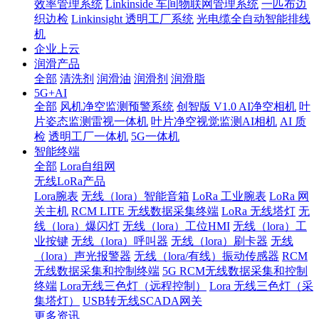
效率管理系统
Linkinside 车间物联网管理系统
一匹布边
织边检
Linkinsight 透明工厂系统
光电缆全自动智能排线
机
企业上云
润滑产品
全部
清洗剂
润滑油
润滑剂
润滑脂
5G+AI
全部
风机净空监测预警系统
创智版 V1.0 AI净空相机
叶
片姿态监测雷视一体机
叶片净空视觉监测AI相机
AI 质
检
透明工厂一体机
5G一体机
智能终端
全部
Lora自组网
无线LoRa产品
Lora腕表
无线（lora）智能音箱
LoRa 工业腕表
LoRa 网
关主机
RCM LITE 无线数据采集终端
LoRa 无线塔灯
无
线（lora）爆闪灯
无线（lora）工位HMI
无线（lora）工
业按键
无线（lora）呼叫器
无线（lora）刷卡器
无线
（lora）声光报警器
无线（lora/有线）振动传感器
RCM
无线数据采集和控制终端
5G RCM无线数据采集和控制
终端
Lora无线三色灯（远程控制）
Lora 无线三色灯（采
集塔灯）
USB转无线SCADA网关
更多资讯