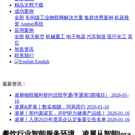
精品文档下载
成功案例
全部
车间级工业物联网解决方案
集群优秀案例
机器视
觉
Andon系统
应用案例
全部
航天航空
机械重工
电子电器
汽车制造
医疗化工
其
它
智造资讯
联系我们
English
最新资讯：
凌犀物联顺利签约沈阳亨通(亨通第5期项目）
2026-01-
16
凌犀&罗泰丨数实相随，同风而行
2026-01-16
凌犀丨签约索诺瓦，共护听力健康产品线！
2026-01-16
凌犀丨入选2025年度高企认定备案公告名单
2026-01-16
餐饮行业智能服务环境，凌犀从智能lora