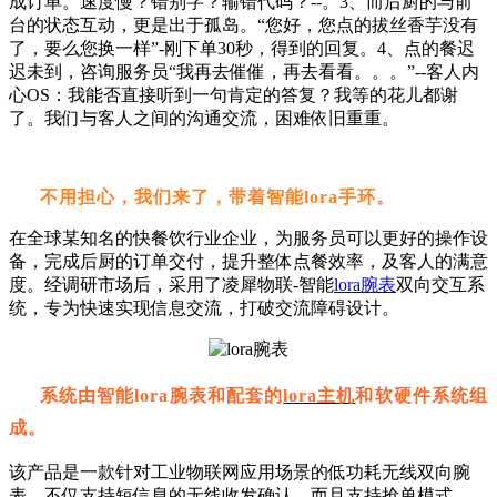
成订单。速度慢？错别字？输错代码？--。3、而后厨的与前
台的状态互动，更是出于孤岛。“您好，您点的拔丝香芋没有
了，要么您换一样”-刚下单30秒，得到的回复。4、点的餐迟
迟未到，咨询服务员“我再去催催，再去看看。。。”--客人内
心OS：我能否直接听到一句肯定的答复？我等的花儿都谢
了。
我们与客人之间的沟通交流，困难依旧重重。
不用担心，我们来了，带着智能
lora
手环。
在全球某知名的快餐饮行业企业，为服务员可以更好的操作设
备，完成后厨的订单交付，提升整体点餐效率，及客人的满意
度。经调研市场后，采用了凌犀物联
-智能
lora腕表
双向交互系
统，专为快速实现信息交流，打破交流障碍设计。
系统由智能
lora腕表
和配套的
lora主机
和
软硬件系统组
成。
该产品是一款针对工业物联网应用场景的低功耗无线双向腕
表。不仅支持短信息的无线收发确认，而且支持抢单模式。