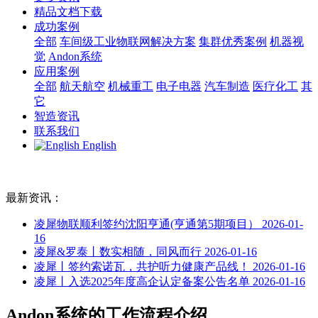
精品文档下载
成功案例
全部
车间级工业物联网解决方案
集群优秀案例
机器视
觉
Andon系统
应用案例
全部
航天航空
机械重工
电子电器
汽车制造
医疗化工
其
它
智造资讯
联系我们
English
最新资讯：
凌犀物联顺利签约沈阳亨通(亨通第5期项目）
2026-01-
16
凌犀&罗泰丨数实相随，同风而行
2026-01-16
凌犀丨签约索诺瓦，共护听力健康产品线！
2026-01-16
凌犀丨入选2025年度高企认定备案公告名单
2026-01-16
Andon系统的工作流程介绍