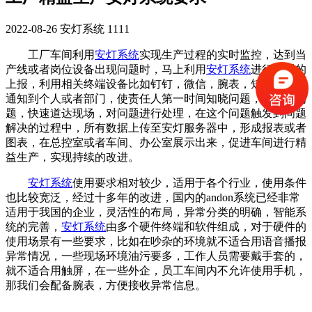
2022-08-26
安灯系统
1111
工厂车间利用
安灯系统
实现生产过程的实时监控，达到当
产线或者岗位设备出现问题时，马上利用
安灯系统
进行问题的
上报，利用相关终端设备比如钉钉，微信，腕表，短信等方式
通知到个人或者部门，使责任人第一时间知晓问题，并了解问
题，快速道达现场，对问题进行处理，在这个问题触发到问题
解决的过程中，所有数据上传至安灯服务器中，形成报表或者
图表，在总控室或者车间、办公室展示出来，促进车间进行精
益生产，实现持续的改进。
安灯系统
使用要求相对较少，适用于各个行业，使用条件
也比较宽泛，经过十多年的改进，国内的
andon系统已经非常
适用于我国的企业，灵活性的布局，异常分类的明确，智能系
统的完善，
安灯系统
由多个硬件终端和软件组成，对于硬件的
使用场景有一些要求，比如在吵杂的环境就不适合用语音播报
异常情况，一些现场环境油污要多，工作人员需要戴手套的，
就不适合用触屏，在一些外企，员工车间内不允许使用手机，
那我们会配备腕表，方便接收异常信息。