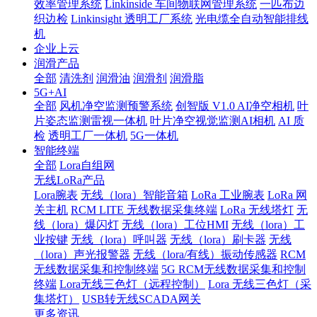
效率管理系统
Linkinside 车间物联网管理系统
一匹布边
织边检
Linkinsight 透明工厂系统
光电缆全自动智能排线
机
企业上云
润滑产品
全部
清洗剂
润滑油
润滑剂
润滑脂
5G+AI
全部
风机净空监测预警系统
创智版 V1.0 AI净空相机
叶
片姿态监测雷视一体机
叶片净空视觉监测AI相机
AI 质
检
透明工厂一体机
5G一体机
智能终端
全部
Lora自组网
无线LoRa产品
Lora腕表
无线（lora）智能音箱
LoRa 工业腕表
LoRa 网
关主机
RCM LITE 无线数据采集终端
LoRa 无线塔灯
无
线（lora）爆闪灯
无线（lora）工位HMI
无线（lora）工
业按键
无线（lora）呼叫器
无线（lora）刷卡器
无线
（lora）声光报警器
无线（lora/有线）振动传感器
RCM
无线数据采集和控制终端
5G RCM无线数据采集和控制
终端
Lora无线三色灯（远程控制）
Lora 无线三色灯（采
集塔灯）
USB转无线SCADA网关
更多资讯