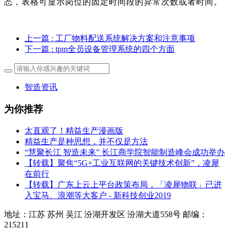
态，表格可显示岗位的固定时间段的异常次数或者时间。
上一篇
: 工厂物料配送系统解决方案和注意事项
下一篇
: tpm全员设备管理系统的四个方面
智造资讯
为你推荐
太直观了！精益生产漫画版
精益生产是种思想，并不仅是方法
“慧聚长江 智造未来” 长江商学院智能制造峰会成功举办
【转载】聚焦“5G+工业互联网的关键技术创新”，凌犀
在前行
【转载】广东上云上平台政策布局，「凌犀物联」已进
入宝马、浪潮等大客户 - 新科技创业2019
地址：江苏 苏州 吴江 汾湖开发区 汾湖大道558号 邮编：
215211