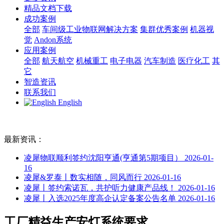
精品文档下载
成功案例
全部
车间级工业物联网解决方案
集群优秀案例
机器视
觉
Andon系统
应用案例
全部
航天航空
机械重工
电子电器
汽车制造
医疗化工
其
它
智造资讯
联系我们
English
最新资讯：
凌犀物联顺利签约沈阳亨通(亨通第5期项目）
2026-01-
16
凌犀&罗泰丨数实相随，同风而行
2026-01-16
凌犀丨签约索诺瓦，共护听力健康产品线！
2026-01-16
凌犀丨入选2025年度高企认定备案公告名单
2026-01-16
工厂精益生产安灯系统要求